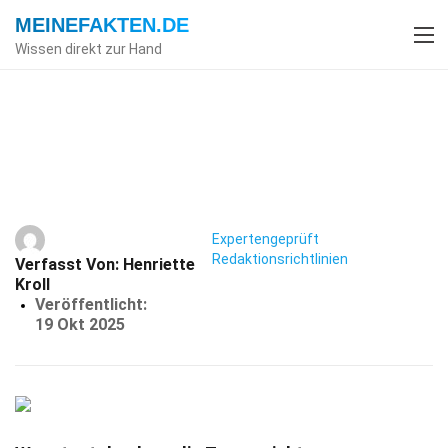
MEINEFAKTEN
.DE
Wissen direkt zur Hand
Index
Zahnmedizin
Fakten
37 Fakten Über Zunge
Expertengeprüft
Redaktionsrichtlinien
Verfasst Von:
Henriette
Kroll
Veröffentlicht:
19 Okt 2025