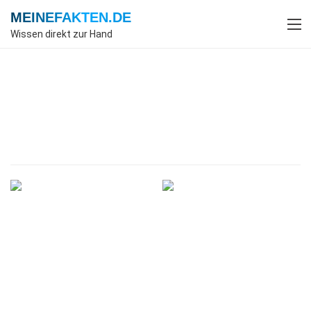
MEINEFAKTEN
.DE
Wissen direkt zur Hand
Index
Geowissenschaften
Fakten
Fakten über Geowissenschaften