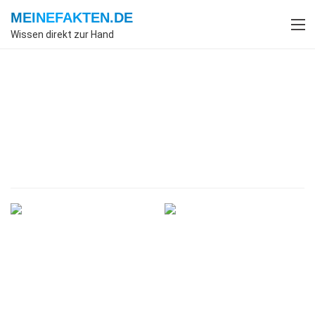
MEINEFAKTEN
.DE
Wissen direkt zur Hand
Index
Sozialwissenschaften
Fakten
Fakten über
Sozialwissenschaften