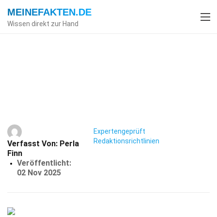
MEINEFAKTEN
.DE
Wissen direkt zur Hand
Index
Religion
Fakten
38 Fakten Über Native American
Church
Expertengeprüft
Redaktionsrichtlinien
Verfasst Von:
Perla
Finn
Veröffentlicht:
02 Nov 2025