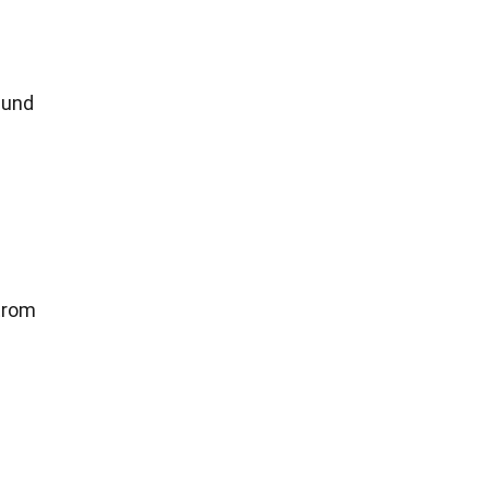
 und
trom