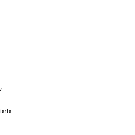
e
ierte