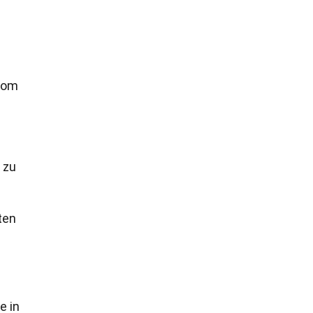
trom
 zu
ten
e in