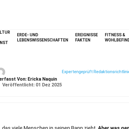
LTUR
ERDE- UND
EREIGNISSE
FITNESS &
Index
Naturwissenschaften
Fakten
LEBENSWISSENSCHAFTEN
FAKTEN
WOHLBEFIN
NST
34 Fakten Über Spannung
Expertengeprüft
Redaktionsrichtlini
erfasst Von:
Ericka Naquin
Veröffentlicht:
01 Dez 2025
, das viele Menschen in seinen Bann zieht.
Aber was ge