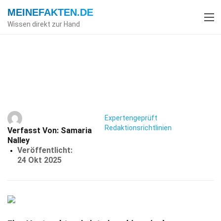
MEINEFAKTEN
.DE
Wissen direkt zur Hand
Index
Menschlicher Körper
Fakten
30 Fakten Über Hysterektomie
Expertengeprüft
Redaktionsrichtlinien
Verfasst Von:
Samaria
Nalley
Veröffentlicht:
24 Okt 2025