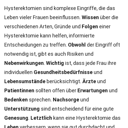
Hysterektomien sind komplexe Eingriffe, die das
Leben vieler Frauen beeinflussen.
Wissen
über die
verschiedenen Arten, Gründe und
Folgen
einer
Hysterektomie kann helfen, informierte
Entscheidungen zu treffen.
Obwohl
der Eingriff oft
notwendig ist, gibt es auch Risiken und
Nebenwirkungen
.
Wichtig
ist, dass jede Frau ihre
individuellen
Gesundheitsbedürfnisse
und
Lebensumstände
berücksichtigt.
Ärzte
und
Patientinnen
sollten offen über
Erwartungen
und
Bedenken
sprechen.
Nachsorge
und
Unterstützung
sind entscheidend für eine gute
Genesung
.
Letztlich
kann eine Hysterektomie das
Leben
verbessern, wenn sie gut durchdacht und