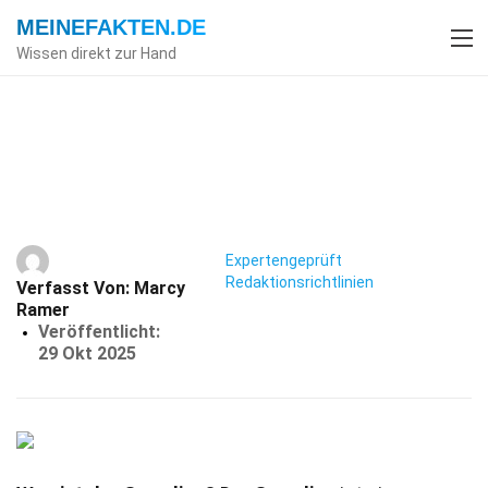
MEINEFAKTEN
.DE
Wissen direkt zur Hand
Index
Massenmedien
Fakten
27 Fakten Über Guardian
Expertengeprüft
Redaktionsrichtlinien
Verfasst Von:
Marcy
Ramer
Veröffentlicht:
29 Okt 2025