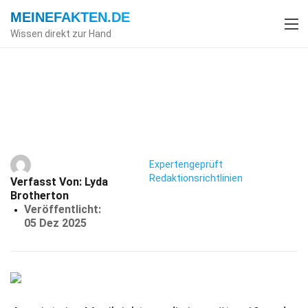
MEINEFAKTEN
.DE
Wissen direkt zur Hand
Index
Darstellende Kunst
Fakten
32 Fakten Über Jazz
Expertengeprüft
Redaktionsrichtlinien
Verfasst Von:
Lyda
Brotherton
Veröffentlicht:
05 Dez 2025